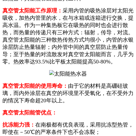
真空管太阳能工作原理：
采用内管的吸热涂层对太阳光
吸收，加热内管里的水，在与水箱或连箱进行交换，提
高水温。作为一种集热板它在吸热的同时也会进行散
热，而热量的传递只有三种方式：辐射，传导，对流。
真空管太阳能的三种散热传热方式均很小，内管的水银
涂层防止热量辐射；内外管中间的真空层防止热量传
导；至于热量的对流散发对真空管太阳能而言，几乎为
零。热效率达93.5%比平板太阳能提高50-80%。
真空管太阳能的使用寿命：
由于它的材料是高硼硅玻
璃，而内外涂层在真空的环境里不受氧化，在不受外力
的情况下寿命超20年以上。
真空管太阳能管优点：
抗冻能力强：
在南极都有优良表现，采用抗冻型热管，
即使在－50℃的严寒条件下也不会冻裂；