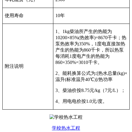
使用寿命
10年
1、1kg柴油所产生的热能为
10200×85%(热效率)=8670千卡；热
泵热效率为350%，1度电直接加热
产生的热能为860千卡，所以热泵
每消耗1度电产生的热能为
860×350%=3010千卡。
附注说明
2、能耗换算公式为:[热水总量(kg)×
温升(标准温升40℃)]/热功率
3、柴油价按8.75元/kg（7元/L）；
4、用电电价按1.0元/度。
学校热水工程